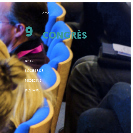
ème
9
CONGRÈS
DE LA
SOCIÉTÉ DE
MÉDECINE
DENTAIRE