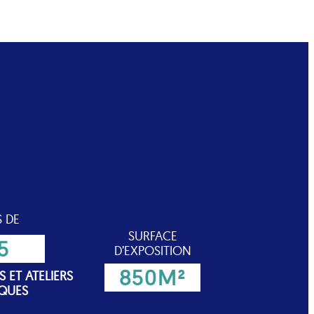
S DE
SURFACE
5
D’EXPOSITION
850M²
 ET ATELIERS
IQUES